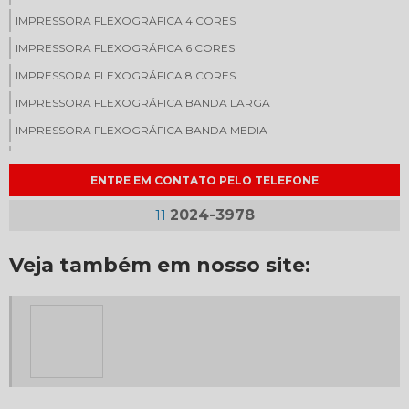
IMPRESSORA FLEXOGRÁFICA 4 CORES
IMPRESSORA FLEXOGRÁFICA 6 CORES
IMPRESSORA FLEXOGRÁFICA 8 CORES
IMPRESSORA FLEXOGRÁFICA BANDA LARGA
IMPRESSORA FLEXOGRÁFICA BANDA MEDIA
IMPRESSORA FLEXOGRÁFICA PARA SACOLAS PLASTICAS
ENTRE EM CONTATO PELO TELEFONE
IMPRESSORA FLEXOGRÁFICA PREÇO
IMPRESSORA FLEXOGRÁFICA VENDA
2024-3978
11
IMPRESSORA PARA EMBALAGENS
Veja também em nosso site:
IMPRESSORA PARA EMBALAGENS PERSONALIZADAS
IMPRESSORAS FLEXOGRÁFICAS
IMPRESSORAS FLEXOGRÁFICAS NOVAS
MÁQUINA CORTADEIRA E REBOBINADEIRA
MÁQUINA DE FLEXOGRAFIA
MÁQUINA FLEXOGRÁFICA