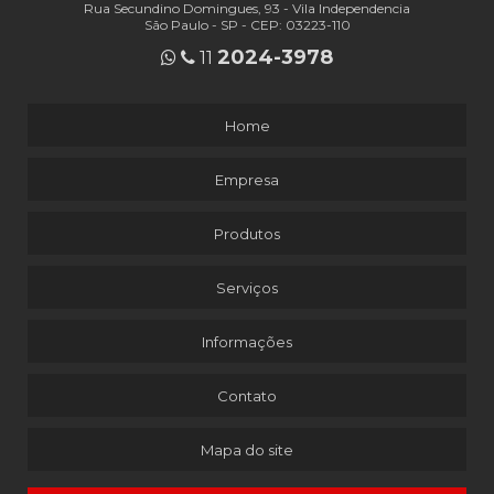
Rua Secundino Domingues, 93 - Vila Independencia
São Paulo - SP - CEP: 03223-110
MOTORES DE CORRENTE ALTERNADA
2024-3978
11
PEÇAS PARA IMPRESSORA FLEXOGRÁFICA
PEÇAS PARA MÁQUINA FLEXOGRÁFICA
Home
REBOBINADEIRA DE FILME PVC
REBOBINADEIRA DE PAPEL
Empresa
REBOBINADOR DE FILME
Produtos
Serviços
Informações
Contato
Mapa do site