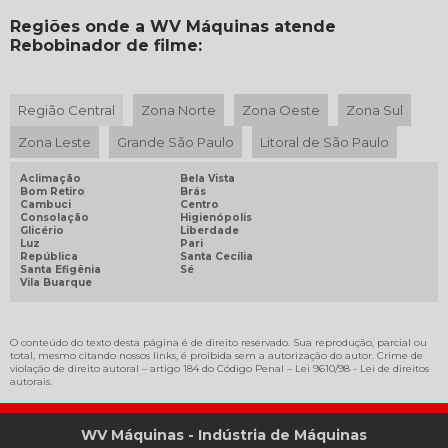
Regiões onde a WV Máquinas atende
MÁQUINA FLEXOGRÁFICA 2 CORES
Rebobinador de filme:
MÁQUINA FLEXOGRÁFICA 2 CORES PARA IMPRESSÃO DE SACOLAS
MÁQUINA FLEXOGRÁFICA PARA SACOLAS
Região Central
Zona Norte
Zona Oeste
Zona Sul
MÁQUINA LAMINADORA DE PAPEL
Zona Leste
Grande São Paulo
Litoral de São Paulo
MÁQUINA LAMINADORA SOLVENTLESS
MÁQUINA PARA CORTAR TUBETES
Aclimação
Bela Vista
Bom Retiro
Brás
MÁQUINA REBOBINADEIRA
Cambuci
Centro
Consolação
Higienópolis
Glicério
Liberdade
MÁQUINA REBOBINADEIRA DE FILME STRETCH
Luz
Pari
República
Santa Cecília
MÁQUINA REBOBINADEIRA DE PAPEL
Santa Efigênia
Sé
Vila Buarque
MÁQUINAS IMPRESSORAS FLEXOGRÁFICAS
MOTOR CORRENTE ALTERNADA PREÇO
O conteúdo do texto desta página é de direito reservado. Sua reprodução, parcial ou
MOTOR DE 5CV
total, mesmo citando nossos links, é proibida sem a autorização do autor. Crime de
violação de direito autoral – artigo 184 do Código Penal –
Lei 9610/98 - Lei de direitos
autorais
.
MOTOR DE CORRENTE ALTERNADA
MOTORES DE 3CV
WV Máquinas - Indústria de Máquinas
MOTORES DE 5CV